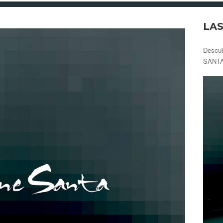
LAS
Descu
SANTA