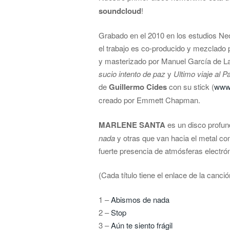
soundcloud
!
Grabado en el 2010 en los estudios Ne
el trabajo es co-producido y mezclado 
y masterizado por Manuel García de L
sucio intento de paz
y
Ultimo viaje al P
de
Guillermo Cides
con su stick (
www.
creado por Emmett Chapman.
MARLENE SANTA
es un disco profu
nada
y otras que van hacia el metal c
fuerte presencia de atmósferas electró
(Cada título tiene el enlace de la canci
1 –
Abismos de nada
2 –
Stop
3 –
Aún te siento frágil