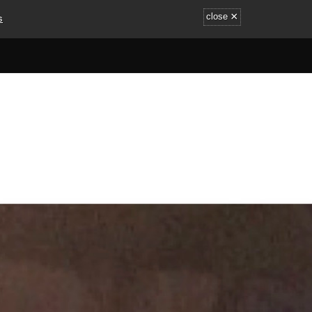
×
s
close