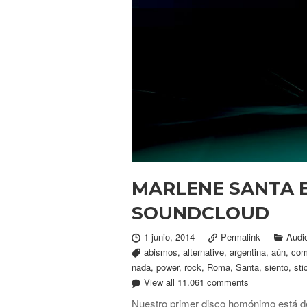
MARLENE SANTA 
SOUNDCLOUD
1 junio, 2014
Permalink
Audi
abismos
,
alternative
,
argentina
,
aún
,
co
nada
,
power
,
rock
,
Roma
,
Santa
,
siento
,
sti
View all 11.061 comments
Nuestro primer disco homónimo está de