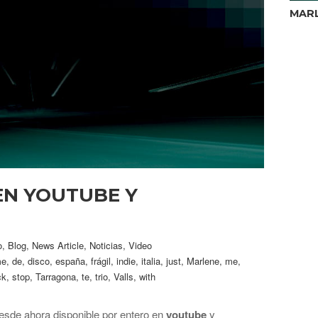
MARL
EN YOUTUBE Y
o
,
Blog
,
News Article
,
Noticias
,
Video
me
,
de
,
disco
,
españa
,
frágil
,
indie
,
italia
,
just
,
Marlene
,
me
,
ck
,
stop
,
Tarragona
,
te
,
trio
,
Valls
,
with
sde ahora disponible por entero en
youtube
y