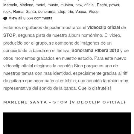
Marcelo
,
Marlene
,
metal
,
music
,
música
,
new
,
oficial
,
Pachi
,
power
,
rock
,
Roma
,
Santa
,
sonorama
,
stop
,
trio
,
Vacca
,
Video
View all 8.664 comments
Estamos orgullosos de poder mostraros el
videoclip oficial
de
STOP
, segunda pista de nuestro álbum homónimo. El video,
producido por el grupo, se compone de imágenes de un
concierto de la banda en el festival
Sonorama Ribera 2010
y de
otros momentos grabados en nuestro estudio. Para este nuevo
videoclip oficial elegimos la canción Stop porque es uno de
nuestros temas con mas identidad, especialmente gracias al riff
de guitarra que acompaña al estribillo; una canción también muy
representativa del sonido de la banda. Que lo disfrutéis!
MARLENE SANTA – STOP (VIDEOCLIP OFICIAL)